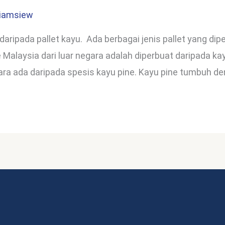
liamsiew
daripada pallet kayu. Ada berbagai jenis pallet yang dipe
Malaysia dari luar negara adalah diperbuat daripada ka
ara ada daripada spesis kayu pine. Kayu pine tumbuh d