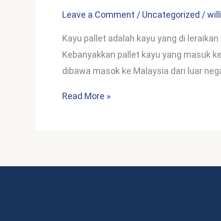
ITU
Leave a Comment
/
Uncategorized
/
wil
KAYU
PALLET
Kayu pallet adalah kayu yang di leraikan 
?
Kebanyakkan pallet kayu yang masuk ke 
dibawa masok ke Malaysia dari luar neg
Read More »