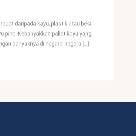
rbuat daripada kayu, plastik atau besi.
yu pine. Kebanyakkan pallet kayu yang
engan banyaknya di negara-negara […]