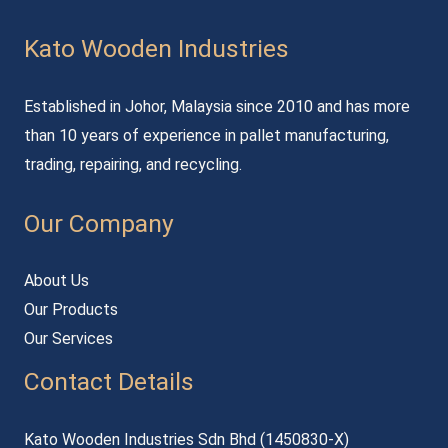
Kato Wooden Industries
Established in Johor, Malaysia since 2010 and has more
than 10 years of experience in pallet manufacturing,
trading, repairing, and recycling.
Our Company
About Us
Our Products
Our Services
Contact Details
Kato Wooden Industries Sdn Bhd (1450830-X)