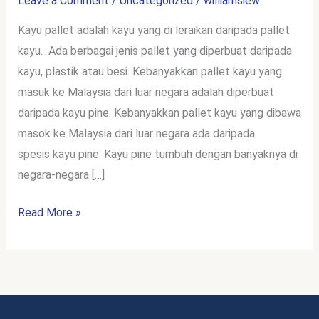
Leave a Comment
/
Uncategorized
/
williamsiew
KAYU
PALLET
Kayu pallet adalah kayu yang di leraikan daripada pallet
?
kayu. Ada berbagai jenis pallet yang diperbuat daripada
kayu, plastik atau besi. Kebanyakkan pallet kayu yang
masuk ke Malaysia dari luar negara adalah diperbuat
daripada kayu pine. Kebanyakkan pallet kayu yang dibawa
masok ke Malaysia dari luar negara ada daripada
spesis kayu pine. Kayu pine tumbuh dengan banyaknya di
negara-negara […]
Read More »